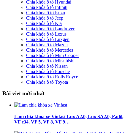
Chìa khóa ô tô Hyundai
Chìa khóa ô tô Infiniti
Chìa khóa ô tô Isuzu
Chìa khóa ô tô Jeep
Chìa khóa ô tô Kia
Chìa khóa ô tô Landrover
Chìa khóa ô tô Lexus
Chìa khóa ô tô Luxgen
Chìa khóa ô tô Mazda
Chìa khóa ô tô Mercedes
Chìa khóa ô tô Mini Cooper
Chìa khóa ô tô Mitsubishi
Chìa khóa ô tô Nissan
Chìa khóa ô tô Porsche
Chìa khóa ô tô Rolls Royce
Chìa khóa ô tô Toyota
Bài viết mới nhất
Làm chìa khóa xe Vinfast Lux A2.0, Lux SA2.0, Fadil,
VF e34, VF 5, VF 8, VF 9…