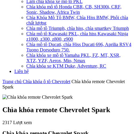
Làm chìa khóa xe mô tô PKL
Chìa khóa mô tô Honda CBR, CB, SH300i, CRF,
Sonic, Shadow, Africa Twin
Chìa Khóa Mô Tô BMW, Chìa Hiss BMW, Phôi chìa
chất lượng
Chìa mô tô Triumph, chìa hiss, chìa smartkey Triumph
Chìa mô tô Kawasaki PKL, chìa hiss Kawasaki Ninja
z1000, z300, z800, z900
Chìa mô tô Ducati, chìa Hiss Ducati 696, Aprilia RSV4
Tuono Dorsoduro 750.
Chìa khóa xe mô tô Yamaha PKL, FZ, MT, XSR,
XTZ, YZF, Aerox, Mio, Nmax
Chìa khóa xe KTM Duke, Adventure, RC
Liên hệ
Trang chủ
Chìa khóa ô tô Chevrolet
Chìa khóa remote Chevrolet
Spark
Chìa khóa remote Chevrolet Spark
2317 Lượt xem
Chìa khóa remote Chevrolet Spark.