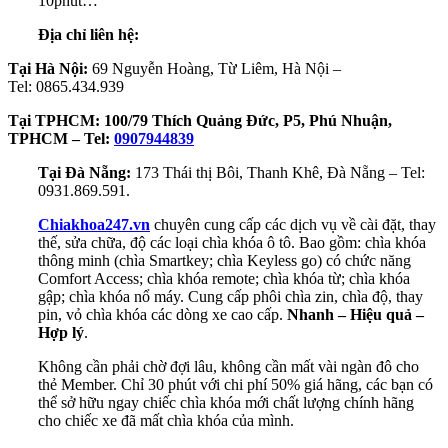
10phút…
Địa chỉ liên hệ:
Tại Hà Nội:
69 Nguyễn Hoàng, Từ Liêm, Hà Nội –
Tel: 0865.434.939
Tại TPHCM: 100/79 Thích Quảng Đức, P5, Phú Nhuận,
TPHCM – Tel:
0907944839
Tại Đà Nẵng:
173 Thái thị Bôi, Thanh Khê, Đà Nẵng – Tel:
0931.869.591.
Chiakhoa247.vn
chuyên cung cấp các dịch vụ về cài đặt, thay
thế, sửa chữa, độ các loại chìa khóa ô tô. Bao gồm: chìa khóa
thông minh (chìa Smartkey; chìa Keyless go) có chức năng
Comfort Access; chìa khóa remote; chìa khóa từ; chìa khóa
gập; chìa khóa nổ máy. Cung cấp phôi chìa zin, chìa độ, thay
pin, vỏ chìa khóa các dòng xe cao cấp.
Nhanh – Hiệu quả –
Hợp lý
.
Không cần phải chờ đợi lâu, không cần mất vài ngàn đô cho
thẻ Member. Chỉ 30 phút với chi phí 50% giá hãng, các bạn có
thể sở hữu ngay chiếc chìa khóa mới chất lượng chính hãng
cho chiếc xe đã mất chìa khóa của mình.