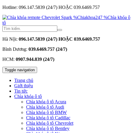
Hotline: 096.147.5839 (24/7) HOẶC 039.6469.757
Hà Nội:
096.147.5839 (24/7) HOẶC 039.6469.757
Bình Dương:
039.6469.757 (24/7)
HCM:
0907.944.839 (24/7)
Toggle navigation
Trang chủ
Giới thiệu
Tin tức
Chìa khóa ô tô
Chìa khóa ô tô Acura
Chìa khóa ô tô Audi
Chìa khóa ô tô BMW
Chìa khóa ô tô Cadillac
Chìa khóa ô tô Chevrolet
Chìa khóa ô tô Bentley