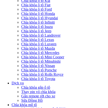
Chìa khóa ô tô Kia
Chìa khóa ô tô Fiat
Chìa khóa ô tô Ford
Chìa khóa ô tô Honda
Chìa khóa ô tô Hyundai
Chìa khóa ô tô Infiniti
Chìa khóa ô tô Isuzu
Chìa khóa ô tô Jeep
Chìa khóa ô tô Landrover
Chìa khóa ô tô Lexus
Chìa khóa ô tô Luxgen
Chìa khóa ô tô Mazda
Chìa khóa ô tô Mercedes
Chìa khóa ô tô Mini Cooper
Chìa khóa ô tô Mitsubishi
Chìa khóa ô tô Nissan
Chìa khóa ô tô Porsche
Chìa khóa ô tô Rolls Royce
Chìa khóa ô tô Toyota
Dịch vụ
Chìa khóa gập ô tô
Thay pin vỏ chìa khóa
Gắn remote rời cho xe
Sửa Đồng Hồ
Chìa khóa mô tô