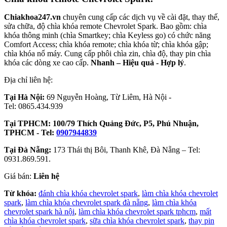
Chiakhoa247.vn
chuyên cung cấp các dịch vụ về cài đặt, thay thế,
sửa chữa, độ chìa khóa remote Chevrolet Spark. Bao gồm: chìa
khóa thông minh (chìa Smartkey; chìa Keyless go) có chức năng
Comfort Access; chìa khóa remote; chìa khóa từ; chìa khóa gập;
chìa khóa nổ máy. Cung cấp phôi chìa zin, chìa độ, thay pin chìa
khóa các dòng xe cao cấp.
Nhanh – Hiệu quả - Hợp lý
.
Địa chỉ liên hệ:
Tại Hà Nội:
69 Nguyễn Hoàng, Từ Liêm, Hà Nội -
Tel: 0865.434.939
Tại TPHCM: 100/79 Thích Quảng Đức, P5, Phú Nhuận,
TPHCM - Tel:
0907944839
Tại Đà Nẵng:
173 Thái thị Bôi, Thanh Khê, Đà Nẵng – Tel:
0931.869.591.
Giá bán:
Liên hệ
Từ khóa:
đánh chìa khóa chevrolet spark
,
làm chìa khóa chevrolet
spark
,
làm chìa khóa chevrolet spark đà nẵng
,
làm chìa khóa
chevrolet spark hà nội
,
làm chìa khóa chevrolet spark tphcm
,
mất
chìa khóa chevrolet spark
,
sữa chìa khóa chevrolet spark
,
thay pin