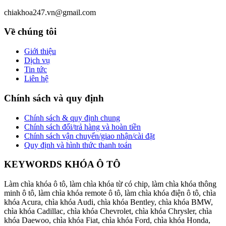
chiakhoa247.vn@gmail.com
Về chúng tôi
Giới thiệu
Dịch vụ
Tin tức
Liên hệ
Chính sách và quy định
Chính sách & quy định chung
Chính sách đổi/trả hàng và hoàn tiền
Chính sách vận chuyển/giao nhận/cài đặt
Quy định và hình thức thanh toán
KEYWORDS KHÓA Ô TÔ
Làm chìa khóa ô tô, làm chìa khóa từ có chip, làm chìa khóa thông
minh ô tô, làm chìa khóa remote ô tô, làm chìa khóa điện ô tô, chìa
khóa Acura, chìa khóa Audi, chìa khóa Bentley, chìa khóa BMW,
chìa khóa Cadillac, chìa khóa Chevrolet, chìa khóa Chrysler, chìa
khóa Daewoo, chìa khóa Fiat, chìa khóa Ford, chìa khóa Honda,