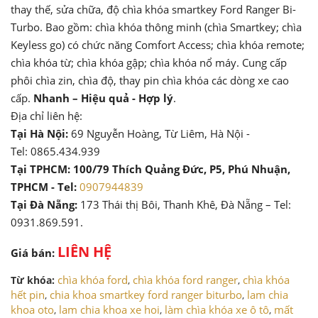
thay thế, sửa chữa, độ chìa khóa smartkey Ford Ranger Bi-
Turbo. Bao gồm: chìa khóa thông minh (chìa Smartkey; chìa
Keyless go) có chức năng Comfort Access; chìa khóa remote;
chìa khóa từ; chìa khóa gập; chìa khóa nổ máy. Cung cấp
phôi chìa zin, chìa độ, thay pin chìa khóa các dòng xe cao
cấp.
Nhanh – Hiệu quả - Hợp lý
.
Địa chỉ liên hệ:
Tại Hà Nội:
69 Nguyễn Hoàng, Từ Liêm, Hà Nội -
Tel: 0865.434.939
Tại TPHCM: 100/79 Thích Quảng Đức, P5, Phú Nhuận,
TPHCM - Tel:
0907944839
Tại Đà Nẵng:
173 Thái thị Bôi, Thanh Khê, Đà Nẵng – Tel:
0931.869.591.
LIÊN HỆ
Giá bán:
chìa khóa ford
chìa khóa ford ranger
chìa khóa
Từ khóa:
,
,
hết pin
chia khoa smartkey ford ranger biturbo
lam chia
,
,
khoa oto
lam chia khoa xe hoi
làm chìa khóa xe ô tô
mất
,
,
,