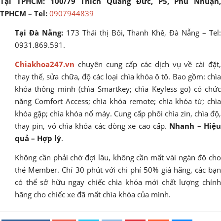
Tại TPHCM: 100/79 Thích Quảng Đức, P5, Phú Nhuận,
TPHCM – Tel:
0907944839
Tại Đà Nẵng:
173 Thái thị Bôi, Thanh Khê, Đà Nẵng – Tel
0931.869.591.
Chiakhoa247.vn
chuyên cung cấp các dịch vụ về cài đặt,
thay thế, sửa chữa, độ các loại chìa khóa ô tô. Bao gồm: chìa
khóa thông minh (chìa Smartkey; chìa Keyless go) có chức
năng Comfort Access; chìa khóa remote; chìa khóa từ; chìa
khóa gập; chìa khóa nổ máy. Cung cấp phôi chìa zin, chìa độ,
thay pin, vỏ chìa khóa các dòng xe cao cấp.
Nhanh – Hiệ
quả – Hợp lý
.
Không cần phải chờ đợi lâu, không cần mất vài ngàn đô cho
thẻ Member. Chỉ 30 phút với chi phí 50% giá hãng, các bạn
có thể sở hữu ngay chiếc chìa khóa mới chất lượng chính
hãng cho chiếc xe đã mất chìa khóa của mình.