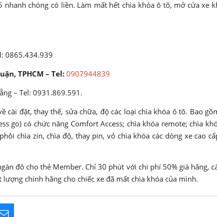
 nhanh chóng có liền. Làm mất hết chìa khóa ô tô, mở cửa xe k
l: 0865.434.939
huận, TPHCM – Tel:
0907944839
ẵng – Tel: 0931.869.591.
 cài đặt, thay thế, sửa chữa, độ các loại chìa khóa ô tô. Bao gồ
ess go) có chức năng Comfort Access; chìa khóa remote; chìa kh
hôi chìa zin, chìa độ, thay pin, vỏ chìa khóa các dòng xe cao cấ
ngàn đô cho thẻ Member. Chỉ 30 phút với chi phí 50% giá hãng, c
t lượng chính hãng cho chiếc xe đã mất chìa khóa của mình.