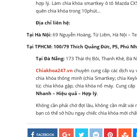
hợp lý. Làm chìa khóa smartkey ô tô Mazda CX5
quên chìa khóa trong 10phút…
Địa chỉ liên hệ:
Tại Hà Nội:
69 Nguyễn Hoàng, Từ Liêm, Hà Nội – Te
Tại TPHCM: 100/79 Thích Quảng Đức, P5, Phú N
Tại Đà Nẵng:
173 Thái thị Bôi, Thanh Khê, Đà N
Chiakhoa247.vn
chuyên cung cấp các dịch vụ về
chìa khóa thông minh (chìa Smartkey; chìa Keyl
từ; chìa khóa gập; chìa khóa nổ máy. Cung cấp p
Nhanh – Hiệu quả – Hợp lý
.
Không cần phải chờ đợi lâu, không cần mất vài 
bạn có thể sở hữu ngay chiếc chìa khóa mới chấ
FACEBOOK