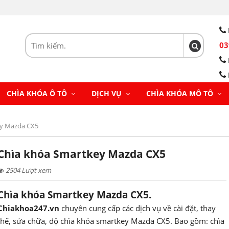
03
CHÌA KHÓA Ô TÔ
DỊCH VỤ
CHÌA KHÓA MÔ TÔ
y Mazda CX5
Chìa khóa Smartkey Mazda CX5
2504 Lượt xem
Chìa khóa Smartkey Mazda CX5.
Chiakhoa247.vn
chuyên cung cấp các dịch vụ về cài đặt, thay
thế, sửa chữa, độ chìa khóa smartkey Mazda CX5. Bao gồm: chìa