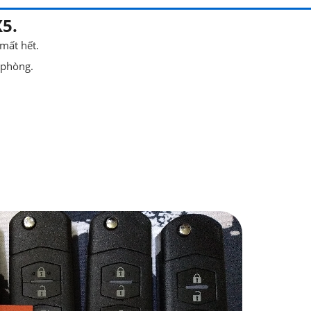
5.
mất hết.
 phòng.