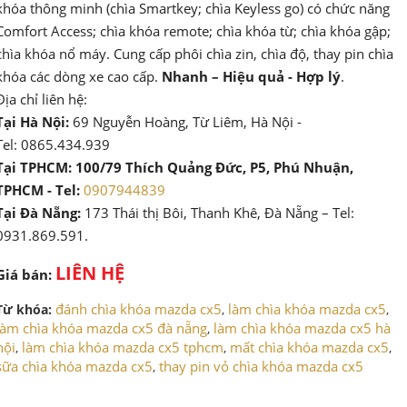
khóa thông minh (chìa Smartkey; chìa Keyless go) có chức năng
Comfort Access; chìa khóa remote; chìa khóa từ; chìa khóa gập;
chìa khóa nổ máy. Cung cấp phôi chìa zin, chìa độ, thay pin chìa
khóa các dòng xe cao cấp.
Nhanh – Hiệu quả - Hợp lý
.
Địa chỉ liên hệ:
Tại Hà Nội:
69 Nguyễn Hoàng, Từ Liêm, Hà Nội -
Tel: 0865.434.939
Tại TPHCM: 100/79 Thích Quảng Đức, P5, Phú Nhuận,
TPHCM - Tel:
0907944839
Tại Đà Nẵng:
173 Thái thị Bôi, Thanh Khê, Đà Nẵng – Tel:
0931.869.591.
LIÊN HỆ
Giá bán:
đánh chìa khóa mazda cx5
làm chìa khóa mazda cx5
Từ khóa:
,
,
làm chìa khóa mazda cx5 đà nẵng
làm chìa khóa mazda cx5 hà
,
nội
làm chìa khóa mazda cx5 tphcm
mất chìa khóa mazda cx5
,
,
,
sữa chìa khóa mazda cx5
thay pin vỏ chìa khóa mazda cx5
,