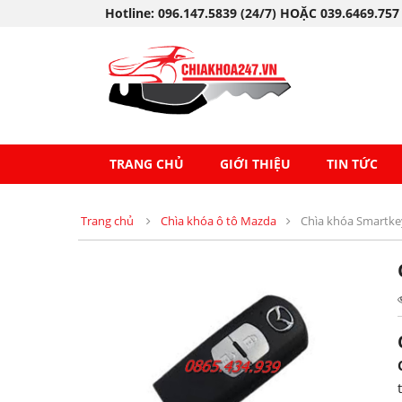
Hotline: 096.147.5839 (24/7) HOẶC 039.6469.757
TRANG CHỦ
GIỚI THIỆU
TIN TỨC
Trang chủ
Chìa khóa ô tô Mazda
Chìa khóa Smartke