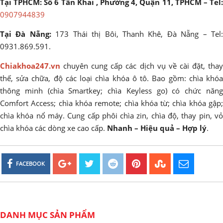
Tại TPHCM: Số 6 Tân Khai , Phường 4, Quận 11, TPHCM – Tel:
0907944839
Tại Đà Nẵng:
173 Thái thị Bôi, Thanh Khê, Đà Nẵng – Tel
0931.869.591.
Chiakhoa247.vn
chuyên cung cấp các dịch vụ về cài đặt, thay
thế, sửa chữa, độ các loại chìa khóa ô tô. Bao gồm: chìa khóa
thông minh (chìa Smartkey; chìa Keyless go) có chức năng
Comfort Access; chìa khóa remote; chìa khóa từ; chìa khóa gập;
chìa khóa nổ máy. Cung cấp phôi chìa zin, chìa độ, thay pin, vỏ
chìa khóa các dòng xe cao cấp.
Nhanh – Hiệu quả – Hợp lý
.
FACEBOOK
DANH MỤC SẢN PHẨM