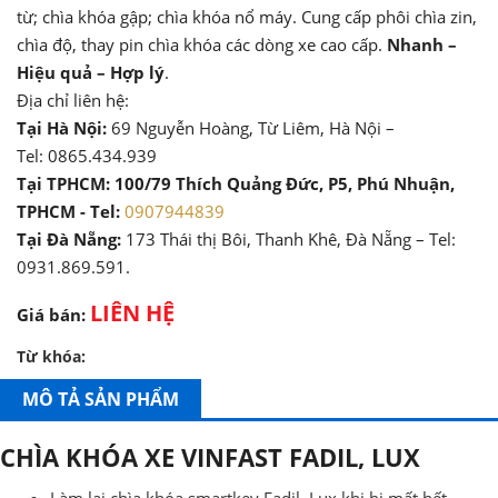
từ; chìa khóa gập; chìa khóa nổ máy. Cung cấp phôi chìa zin,
chìa độ, thay pin chìa khóa các dòng xe cao cấp.
Nhanh –
Hiệu quả – Hợp lý
.
Địa chỉ liên hệ:
Tại Hà Nội:
69 Nguyễn Hoàng, Từ Liêm, Hà Nội –
Tel: 0865.434.939
Tại TPHCM: 100/79 Thích Quảng Đức, P5, Phú Nhuận,
TPHCM - Tel:
0907944839
Tại Đà Nẵng:
173 Thái thị Bôi, Thanh Khê, Đà Nẵng – Tel:
0931.869.591.
LIÊN HỆ
Giá bán:
Từ khóa:
MÔ TẢ SẢN PHẨM
CHÌA KHÓA XE VINFAST FADIL, LUX
Làm lại chìa khóa smartkey Fadil, Lux khi bị mất hết.