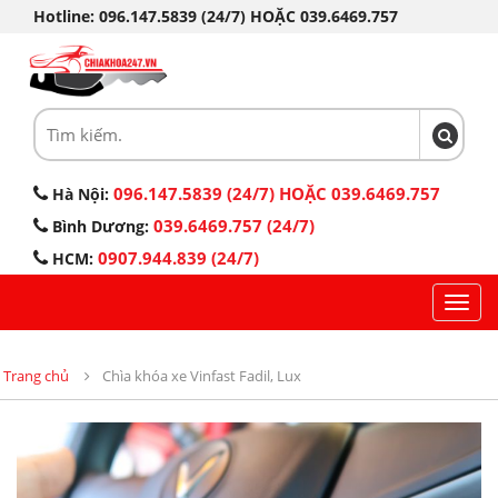
Hotline: 096.147.5839 (24/7) HOẶC 039.6469.757
096.147.5839 (24/7) HOẶC 039.6469.757
Hà Nội:
039.6469.757 (24/7)
Bình Dương:
0907.944.839 (24/7)
HCM:
Toggl
navig
Trang chủ
Chìa khóa xe Vinfast Fadil, Lux