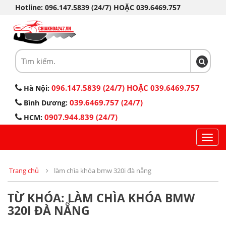
Hotline: 096.147.5839 (24/7) HOẶC 039.6469.757
096.147.5839 (24/7) HOẶC 039.6469.757
Hà Nội:
039.6469.757 (24/7)
Bình Dương:
0907.944.839 (24/7)
HCM:
Toggl
navig
Trang chủ
làm chìa khóa bmw 320i đà nẵng
TỪ KHÓA: LÀM CHÌA KHÓA BMW
320I ĐÀ NẴNG