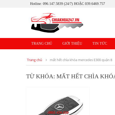
Hotline: 096.147.5839 (24/7) HOẶC 039.6469.757
TRANG CHỦ
GIỚI THIỆU
TIN TỨC
Trang chủ
mất hết chìa khóa mercedes E300 quận 8
TỪ KHÓA: MẤT HẾT CHÌA KHÓ