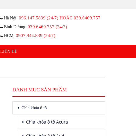
096.147.5839 (24/7) HOẶC 039.6469.757
Hà Nội:
039.6469.757 (24/7)
Bình Dương:
0907.944.839 (24/7)
HCM:
LIÊN HỆ
DANH MỤC SẢN PHẨM
Chìa khóa ô tô
Chìa khóa ô tô Acura
Chìa khóa ô tô Audi