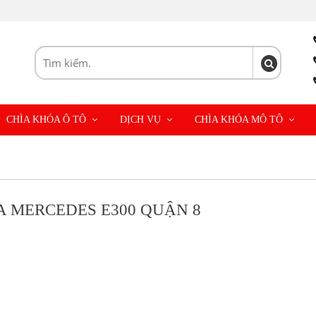
CHÌA KHÓA Ô TÔ
DỊCH VỤ
CHÌA KHÓA MÔ TÔ
A MERCEDES E300 QUẬN 8