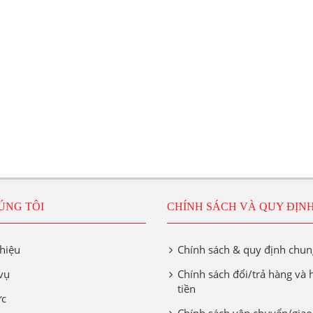
ÚNG TÔI
CHÍNH SÁCH VÀ QUY ĐỊN
thiệu
Chính sách & quy định chun
vụ
Chính sách đổi/trả hàng và
tiền
ức
Chính sách vận chuyển/giao