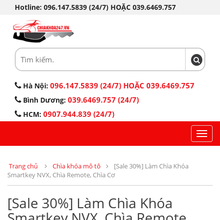
Hotline: 096.147.5839 (24/7) HOẶC 039.6469.757
096.147.5839 (24/7) HOẶC 039.6469.757
Hà Nội:
039.6469.757 (24/7)
Bình Dương:
0907.944.839 (24/7)
HCM:
Toggl
navig
Trang chủ
Chìa khóa mô tô
[Sale 30%] Làm Chìa Khóa
Smartkey NVX, Chìa Remote, Chìa Cơ
[Sale 30%] Làm Chìa Khóa
Smartkey NVX, Chìa Remote,