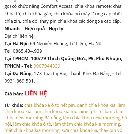
go) có chức năng Comfort Access; chìa khóa remote; chìa
khóa từ; chìa khóa gập; chìa khóa nổ máy. Cung cấp phôi
chìa zin, chìa độ, thay pin chìa khóa các dòng xe cao cấp.
Nhanh – Hiệu quả - Hợp lý.
Địa chỉ liên hệ:
Tại Hà Nội:
69 Nguyễn Hoàng, Từ Liêm, Hà Nội -
Tel: 0865.434.939
Tại TPHCM: 100/79 Thích Quảng Đức, P5, Phú Nhuận,
TPHCM - Tel:
0907944839
Tại Đà Nẵng:
173 Thái thị Bôi, Thanh Khê, Đà Nẵng – Tel:
0931.869.591.
LIÊN HỆ
Giá bán:
chìa khóa xe ô tô hết pin
đánh chìa khóa kia
làm
Từ khóa:
,
,
chìa khóa kia
làm chìa khóa kia morning tphcm
làm chìa
,
,
khóa new morning đà nẵng
làm chìa khóa new morning hà
,
nội
làm chìa khóa ô tô
làm thêm chìa khóa kia morning
,
,
,
mất chìa khóa kia morning
sữa chìa khóa kia
thay pin vỏ
,
,