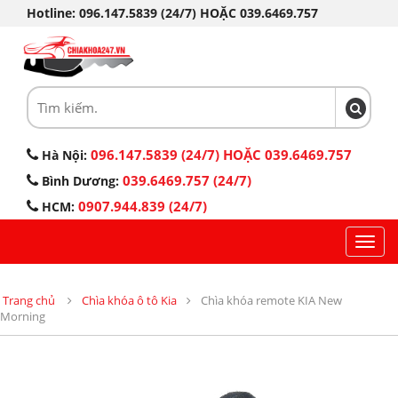
Hotline: 096.147.5839 (24/7) HOẶC 039.6469.757
096.147.5839 (24/7) HOẶC 039.6469.757
Hà Nội:
039.6469.757 (24/7)
Bình Dương:
0907.944.839 (24/7)
HCM:
Toggl
navig
Trang chủ
Chìa khóa ô tô Kia
Chìa khóa remote KIA New
Morning