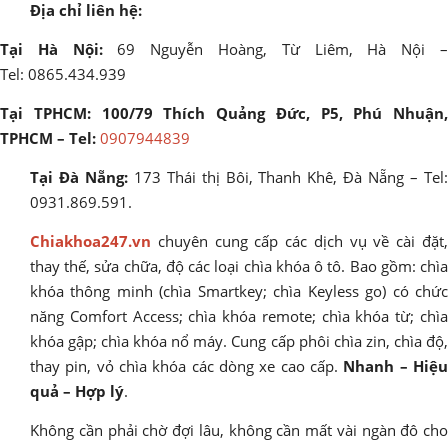
Địa chỉ liên hệ:
Tại Hà Nội:
69 Nguyễn Hoàng, Từ Liêm, Hà Nội 
Tel: 0865.434.939
Tại TPHCM: 100/79 Thích Quảng Đức, P5, Phú Nhuận,
TPHCM – Tel:
0907944839
Tại Đà Nẵng:
173 Thái thị Bôi, Thanh Khê, Đà Nẵng – Tel
0931.869.591.
Chiakhoa247.vn
chuyên cung cấp các dịch vụ về cài đặt,
thay thế, sửa chữa, độ các loại chìa khóa ô tô. Bao gồm: chìa
khóa thông minh (chìa Smartkey; chìa Keyless go) có chức
năng Comfort Access; chìa khóa remote; chìa khóa từ; chìa
khóa gập; chìa khóa nổ máy. Cung cấp phôi chìa zin, chìa độ,
thay pin, vỏ chìa khóa các dòng xe cao cấp.
Nhanh – Hiệ
quả – Hợp lý
.
Không cần phải chờ đợi lâu, không cần mất vài ngàn đô cho