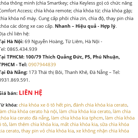
khóa thông minh (chìa Smartkey; chìa Keyless go) có chức năng
Comfort Access; chìa khóa remote; chìa khóa từ; chìa khóa gập;
chìa khóa nổ máy. Cung cấp phôi chìa zin, chìa độ, thay pin chìa
khóa các dòng xe cao cấp.
Nhanh – Hiệu quả - Hợp lý
.
Địa chỉ liên hệ:
Tại Hà Nội:
69 Nguyễn Hoàng, Từ Liêm, Hà Nội -
Tel: 0865.434.939
Tại TPHCM: 100/79 Thích Quảng Đức, P5, Phú Nhuận,
TPHCM - Tel:
0907944839
Tại Đà Nẵng:
173 Thái thị Bôi, Thanh Khê, Đà Nẵng – Tel:
0931.869.591.
LIÊN HỆ
Giá bán:
chìa khóa xe ô tô hết pin
đánh chìa khóa kia cerato
Từ khóa:
,
,
làm chìa khóa cerato hà nội
làm chia khóa kia cerato
làm chìa
,
,
khóa kia cerato đà nẵng
làm chìa khóa kia tphcm
làm chìa khóa
,
,
ô tô
làm thêm chìa khóa kia
mất chìa khóa kia
sữa chìa khóa
,
,
,
kia cerato
thay pin vỏ chìa khóa kia
xe không nhận chìa khóa
,
,