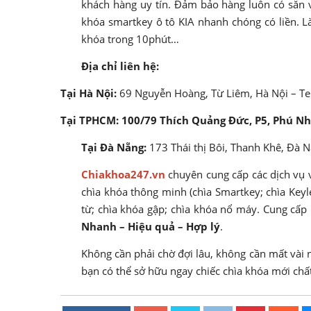
khách hàng uy tín. Đảm bảo hàng luôn có sẵn 
khóa smartkey ô tô KIA nhanh chóng có liền. L
khóa trong 10phút…
Địa chỉ liên hệ:
Tại Hà Nội:
69 Nguyễn Hoàng, Từ Liêm, Hà Nội – Te
Tại TPHCM: 100/79 Thích Quảng Đức, P5, Phú N
Tại Đà Nẵng:
173 Thái thị Bôi, Thanh Khê, Đà N
Chiakhoa247.vn
chuyên cung cấp các dịch vụ về
chìa khóa thông minh (chìa Smartkey; chìa Keyl
từ; chìa khóa gập; chìa khóa nổ máy. Cung cấp p
Nhanh – Hiệu quả – Hợp lý
.
Không cần phải chờ đợi lâu, không cần mất vài 
bạn có thể sở hữu ngay chiếc chìa khóa mới chấ