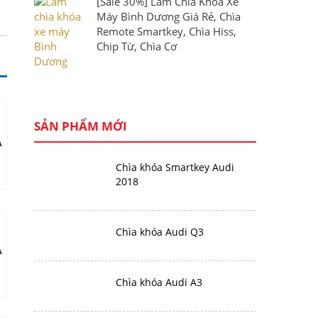
[Sale 30%] Làm Chìa Khóa Xe
Máy Bình Dương Giá Rẻ, Chìa
Remote Smartkey, Chìa Hiss,
Chip Từ, Chìa Cơ
SẢN PHẨM MỚI
A
Chìa khóa Smartkey Audi
2018
Chìa khóa Audi Q3
A
Chìa khóa Audi A3