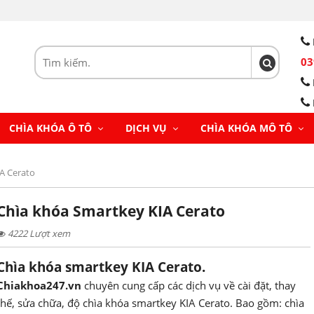
03
CHÌA KHÓA Ô TÔ
DỊCH VỤ
CHÌA KHÓA MÔ TÔ
A Cerato
Chìa khóa Smartkey KIA Cerato
4222 Lượt xem
Chìa khóa smartkey KIA Cerato.
Chiakhoa247.vn
chuyên cung cấp các dịch vụ về cài đặt, thay
thế, sửa chữa, độ chìa khóa smartkey KIA Cerato. Bao gồm: chìa