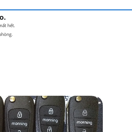
o.
mất hết.
phòng.