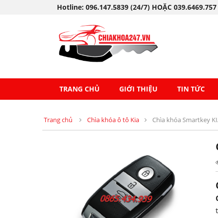
Hotline: 096.147.5839 (24/7) HOẶC 039.6469.757
TRANG CHỦ
GIỚI THIỆU
TIN TỨC
Trang chủ
Chìa khóa ô tô Kia
Chìa khóa Smartkey KI