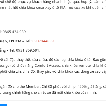
với chế độ phục vụ khách hàng nhanh, hiệu quả, hợp lý. Làm ch
àm mất hết chìa khóa smartkey ô tô KIA, mở cửa xe khi quên ch
l: 0865.434.939
huận, TPHCM – Tel:
0907944839
ẵng – Tel: 0931.869.591.
 cài đặt, thay thế, sửa chữa, độ các loại chìa khóa ô tô. Bao gồ
ess go) có chức năng Comfort Access; chìa khóa remote; chìa kh
hôi chìa zin, chìa độ, thay pin, vỏ chìa khóa các dòng xe cao cấ
ngàn đô cho thẻ Member. Chỉ 30 phút với chi phí 50% giá hãng, c
t lượng chính hãng cho chiếc xe đã mất chìa khóa của mình.