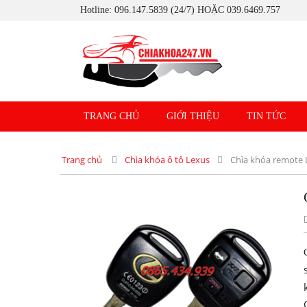
Hotline: 096.147.5839 (24/7) HOẶC 039.6469.757
TRANG CHỦ
GIỚI THIỆU
TIN TỨC
Trang chủ
Chìa khóa ô tô Lexus
Chìa khóa remote 