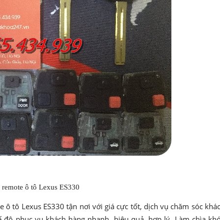
 remote ô tô Lexus ES330
 ô tô Lexus ES330 tận nơi với giá cực tốt, dịch vụ chăm sóc khá
ế độ phục vụ khách hàng nhanh, hiệu quả, hợp lý. Làm chìa kh