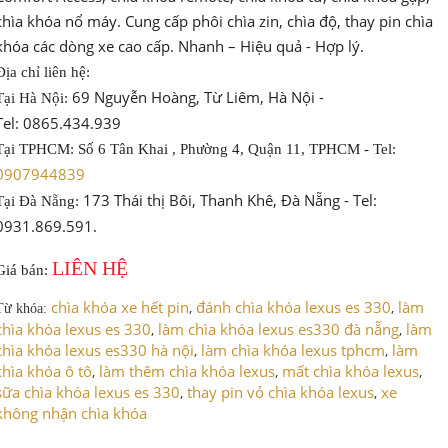
chìa khóa nổ máy. Cung cấp phôi chìa zin, chìa độ, thay pin chìa
khóa các dòng xe cao cấp. Nhanh – Hiệu quả - Hợp lý.
Địa chỉ liên hệ:
69 Nguyễn Hoàng, Từ Liêm, Hà Nội -
Tại Hà Nội:
Tel: 0865.434.939
Tại TPHCM: Số 6 Tân Khai , Phường 4, Quận 11, TPHCM - Tel:
0907944839
173 Thái thị Bôi, Thanh Khê, Đà Nẵng - Tel:
Tại Đà Nẵng:
0931.869.591.
LIÊN HỆ
Giá bán:
chìa khóa xe hết pin
đánh chìa khóa lexus es 330
làm
,
,
Từ khóa:
chìa khóa lexus es 330
làm chìa khóa lexus es330 đà nẵng
làm
,
,
chìa khóa lexus es330 hà nội
làm chìa khóa lexus tphcm
làm
,
,
chìa khóa ô tô
làm thêm chìa khóa lexus
mất chìa khóa lexus
,
,
,
sữa chìa khóa lexus es 330
thay pin vỏ chìa khóa lexus
xe
,
,
không nhận chìa khóa