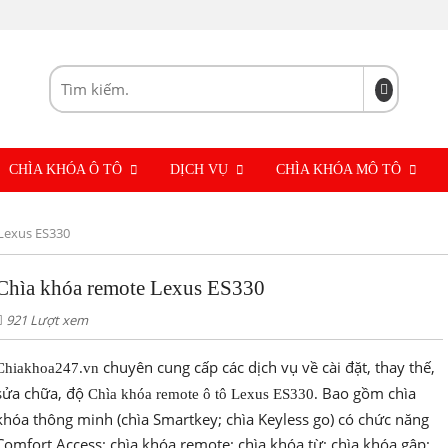
CHÌA KHÓA Ô TÔ
DỊCH VỤ
CHÌA KHÓA MÔ TÔ
Lexus ES330
Chìa khóa remote Lexus ES330
921 Lượt xem
chuyên cung cấp các dịch vụ về cài đặt, thay thế,
Chiakhoa247.vn
sửa chữa, độ
Bao gồm chìa
Chìa khóa remote ô tô Lexus ES330
.
khóa thông minh (chìa Smartkey; chìa Keyless go) có chức năng
Comfort Access; chìa khóa remote; chìa khóa từ; chìa khóa gập;