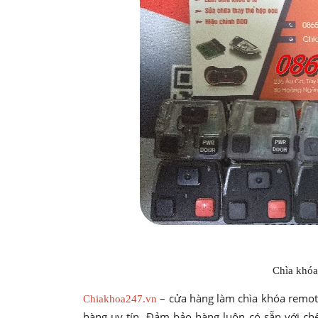
Chìa khóa
– cửa hàng làm chìa khóa remote
Chiakhoa247.vn
hàng uy tín. Đảm bảo hàng luôn có sẵn với ch