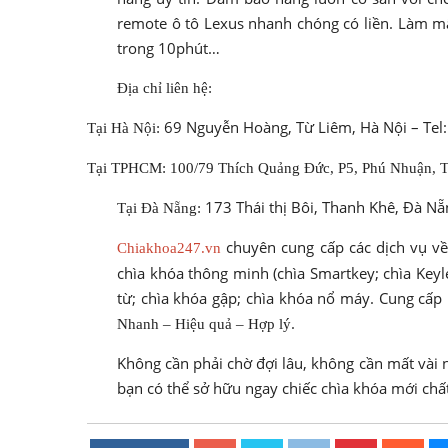
remote ô tô Lexus nhanh chóng có liền. Làm mấ
trong 10phút…
Địa chỉ liên hệ:
69 Nguyễn Hoàng, Từ Liêm, Hà Nội – Tel
Tại Hà Nội:
Tại TPHCM: 100/79 Thích Quảng Đức, P5, Phú Nhuận, 
173 Thái thị Bôi, Thanh Khê, Đà Nẵ
Tại Đà Nẵng:
chuyên cung cấp các dịch vụ về 
Chiakhoa247.vn
chìa khóa thông minh (chìa Smartkey; chìa Keyl
từ; chìa khóa gập; chìa khóa nổ máy. Cung cấp p
.
Nhanh – Hiệu quả – Hợp lý
Không cần phải chờ đợi lâu, không cần mất vài 
bạn có thể sở hữu ngay chiếc chìa khóa mới chấ