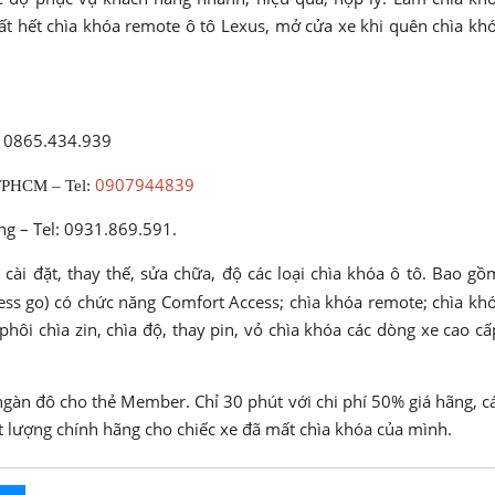
t hết chìa khóa remote ô tô Lexus, mở cửa xe khi quên chìa kh
: 0865.434.939
0907944839
TPHCM – Tel:
ng – Tel: 0931.869.591.
cài đặt, thay thế, sửa chữa, độ các loại chìa khóa ô tô. Bao gồ
ess go) có chức năng Comfort Access; chìa khóa remote; chìa kh
hôi chìa zin, chìa độ, thay pin, vỏ chìa khóa các dòng xe cao cấ
ngàn đô cho thẻ Member. Chỉ 30 phút với chi phí 50% giá hãng, c
t lượng chính hãng cho chiếc xe đã mất chìa khóa của mình.