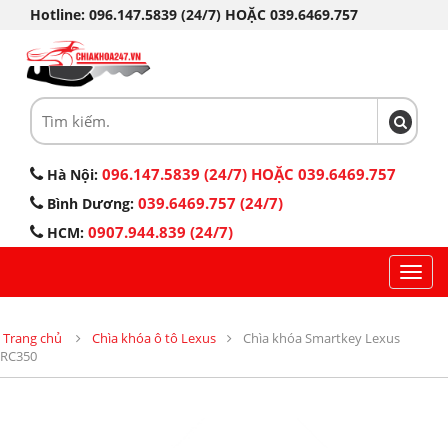
Hotline: 096.147.5839 (24/7) HOẶC 039.6469.757
096.147.5839 (24/7) HOẶC 039.6469.757
Hà Nội:
039.6469.757 (24/7)
Bình Dương:
0907.944.839 (24/7)
HCM:
Toggl
navig
Trang chủ
Chìa khóa ô tô Lexus
Chìa khóa Smartkey Lexus
RC350