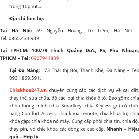
trong 10phút…
Địa chỉ liên hệ:
Tại Hà Nội:
69 Nguyễn Hoàng, Từ Liêm, Hà Nội 
Tel: 0865.434.939
Tại TPHCM: 100/79 Thích Quảng Đức, P5, Phú Nhuận,
TPHCM – Tel:
0907944839
Tại Đà Nẵng:
173 Thái thị Bôi, Thanh Khê, Đà Nẵng – Tel
0931.869.591.
Chiakhoa247.vn
chuyên cung cấp các dịch vụ về cài đặt,
thay thế, sửa chữa, độ các loại chìa khóa ô tô. Bao gồm: chìa
khóa thông minh (chìa Smartkey; chìa Keyless go) có chức
năng Comfort Access; chìa khóa remote; chìa khóa từ; chìa
khóa gập; chìa khóa nổ máy. Cung cấp phôi chìa zin, chìa độ,
thay pin, vỏ chìa khóa các dòng xe cao cấp.
Nhanh – Hiệ
quả – Hợp lý
.