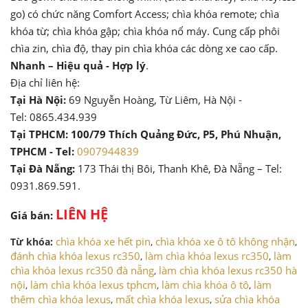
go) có chức năng Comfort Access; chìa khóa remote; chìa
khóa từ; chìa khóa gập; chìa khóa nổ máy. Cung cấp phôi
chìa zin, chìa độ, thay pin chìa khóa các dòng xe cao cấp.
Nhanh – Hiệu quả - Hợp lý
.
Địa chỉ liên hệ:
Tại Hà Nội:
69 Nguyễn Hoàng, Từ Liêm, Hà Nội -
Tel: 0865.434.939
Tại TPHCM: 100/79 Thích Quảng Đức, P5, Phú Nhuận,
TPHCM - Tel:
0907944839
Tại Đà Nẵng:
173 Thái thị Bôi, Thanh Khê, Đà Nẵng – Tel:
0931.869.591.
LIÊN HỆ
Giá bán:
chìa khóa xe hết pin
chìa khóa xe ô tô không nhận
Từ khóa:
,
,
đánh chìa khóa lexus rc350
làm chìa khóa lexus rc350
làm
,
,
chìa khóa lexus rc350 đà nẵng
làm chìa khóa lexus rc350 hà
,
nội
làm chìa khóa lexus tphcm
làm chìa khóa ô tô
làm
,
,
,
thêm chìa khóa lexus
mất chìa khóa lexus
sửa chìa khóa
,
,