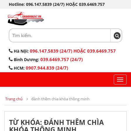
Hotline: 096.147.5839 (24/7) HOẶC 039.6469.757
096.147.5839 (24/7) HOẶC 039.6469.757
Hà Nội:
039.6469.757 (24/7)
Bình Dương:
0907.944.839 (24/7)
HCM:
Toggl
navig
Trang chủ
đánh thêm chìa khóa thông minh
TỪ KHÓA: ĐÁNH THÊM CHÌA
KHÓA THÔNG MINH