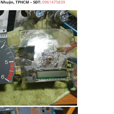
ú Nhuận, TPHCM – SĐT:
0961475839