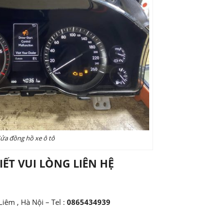
ửa đồng hồ xe ô tô
IẾT VUI LÒNG LIÊN HỆ
êm , Hà Nội – Tel :
0865434939