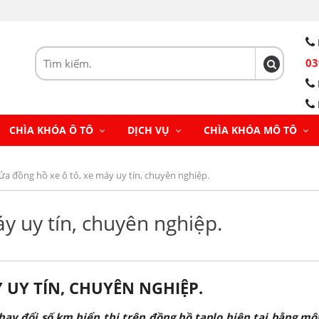
03
CHÌA KHÓA Ô TÔ
DỊCH VỤ
CHÌA KHÓA MÔ TÔ
ửa đồng hồ xe ô tô, xe máy uy tín, chuyên nghiệp.
y uy tín, chuyên nghiệp.
 UY TÍN, CHUYÊN NGHIỆP.
ay đổi số km hiển thị trên đồng hồ taplo hiện tại bằng mộ