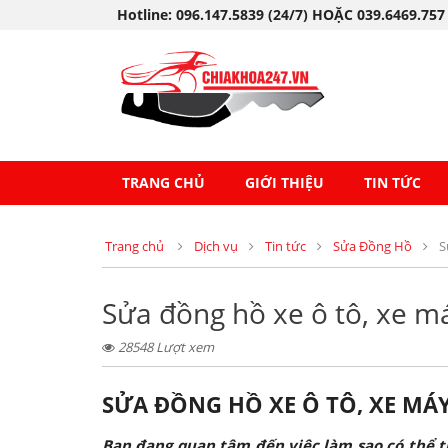
Hotline: 096.147.5839 (24/7) HOẶC 039.6469.757
TRANG CHỦ
GIỚI THIỆU
TIN TỨC
Trang chủ
Dịch vụ
Tin tức
Sửa Đồng Hồ
S
Sửa đồng hồ xe ô tô, xe má
28548 Lượt xem
SỬA ĐỒNG HỒ XE Ô TÔ, XE MÁY
Bạn đang quan tâm đến việc làm sao có thể th