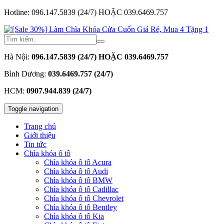
Hotline: 096.147.5839 (24/7) HOẶC 039.6469.757
Hà Nội:
096.147.5839 (24/7) HOẶC 039.6469.757
Bình Dương:
039.6469.757 (24/7)
HCM:
0907.944.839 (24/7)
Toggle navigation
Trang chủ
Giới thiệu
Tin tức
Chìa khóa ô tô
Chìa khóa ô tô Acura
Chìa khóa ô tô Audi
Chìa khóa ô tô BMW
Chìa khóa ô tô Cadillac
Chìa khóa ô tô Chevrolet
Chìa khóa ô tô Bentley
Chìa khóa ô tô Kia