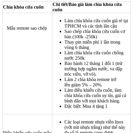
Chi tiết/Báo giá làm chìa khóa cửa
Chìa khóa cửa cuốn
cuốn
Làm chìa khóa cửa cuốn giá rẻ tại
TPHCM và các tỉnh lân cận
Mẫu remote sao chép
Sao chép chìa khóa cửa cuốn cơ
bản (100k -250k)
Thay pin miễn phí 1 lần trong
vòng 6 tháng
Làm chìa khóa cửa cuốn chống
nước 250k
Bảo hành 12 tháng 1 đổi 1 (trừ
trường hợp ngâm nước, va đập
tróc viền, vỡ vỏ).
Làm 2 chìa khóa remote trở
lên giảm 5% – 20%.
Làm điều khiển cửa cuốn, làm
chìa khóa cửa cuốn uy tín, giá cả
bình dân với mọi khách hàng.
Đặc biệt: Mua 4 tặng 1
Các loại remote nhựa viền Inox
(với nút nhựa trắng) như thế này
đa số là remote copy được
Điều khiển cửa cuốn mẫu