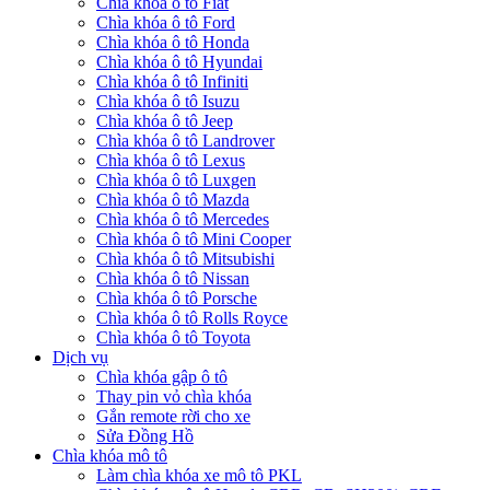
Chìa khóa ô tô Fiat
Chìa khóa ô tô Ford
Chìa khóa ô tô Honda
Chìa khóa ô tô Hyundai
Chìa khóa ô tô Infiniti
Chìa khóa ô tô Isuzu
Chìa khóa ô tô Jeep
Chìa khóa ô tô Landrover
Chìa khóa ô tô Lexus
Chìa khóa ô tô Luxgen
Chìa khóa ô tô Mazda
Chìa khóa ô tô Mercedes
Chìa khóa ô tô Mini Cooper
Chìa khóa ô tô Mitsubishi
Chìa khóa ô tô Nissan
Chìa khóa ô tô Porsche
Chìa khóa ô tô Rolls Royce
Chìa khóa ô tô Toyota
Dịch vụ
Chìa khóa gập ô tô
Thay pin vỏ chìa khóa
Gắn remote rời cho xe
Sửa Đồng Hồ
Chìa khóa mô tô
Làm chìa khóa xe mô tô PKL