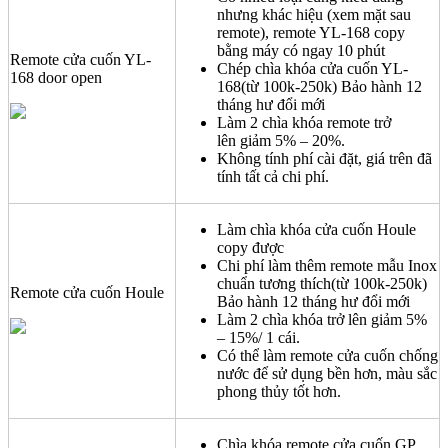
nhưng khác hiệu (xem mặt sau
remote), remote YL-168 copy
bằng máy có ngay 10 phút
Remote cửa cuốn YL-
Chép chìa khóa cửa cuốn YL-
168 door open
168(từ 100k-250k) Bảo hành 12
tháng hư đổi mới
Làm 2 chìa khóa remote trở
lên giảm 5% – 20%.
Không tính phí cài đặt, giá trên đã
tính tất cả chi phí.
Làm chìa khóa cửa cuốn Houle
copy được
Chi phí làm thêm remote mẫu Inox
chuẩn tương thích(từ 100k-250k)
Remote cửa cuốn Houle
Bảo hành 12 tháng hư đổi mới
Làm 2 chìa khóa trở lên giảm 5%
– 15%/ 1 cái.
Có thể làm remote cửa cuốn chống
nước để sử dụng bền hơn, màu sắc
phong thủy tốt hơn.
Chìa khóa remote cửa cuốn GP