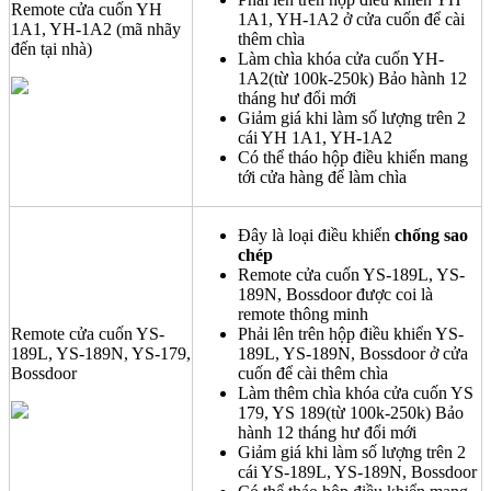
Remote cửa cuốn YH
1A1, YH-1A2 ở cửa cuốn để cài
1A1, YH-1A2 (mã nhãy
thêm chìa
đến tại nhà)
Làm chìa khóa cửa cuốn YH-
1A2(từ 100k-250k) Bảo hành 12
tháng hư đổi mới
Giảm giá khi làm số lượng trên 2
cái YH 1A1, YH-1A2
Có thể tháo hộp điều khiển mang
tới cửa hàng để làm chìa
Đây là loại điều khiển
chống sao
chép
Remote cửa cuốn YS-189L, YS-
189N, Bossdoor được coi là
remote thông minh
Remote cửa cuốn YS-
Phải lên trên hộp điều khiển YS-
189L, YS-189N, YS-179,
189L, YS-189N, Bossdoor ở cửa
Bossdoor
cuốn để cài thêm chìa
Làm thêm chìa khóa cửa cuốn YS
179, YS 189(từ 100k-250k) Bảo
hành 12 tháng hư đổi mới
Giảm giá khi làm số lượng trên 2
cái YS-189L, YS-189N, Bossdoor