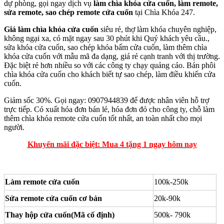
dự phòng, gọi ngay dịch vụ
làm chìa khóa cửa cuốn, làm remote,
sửa remote, sao chép remote cửa cuốn
tại Chìa Khóa 247.
Giá làm chìa khóa cửa cuốn
siêu rẻ, thợ làm khóa chuyên nghiệp,
không ngại xa, có mặt ngay sau 30 phút khi Quý khách yêu cầu.,
sửa khóa cửa cuốn, sao chép khóa bấm cửa cuốn, làm thêm chìa
khóa cửa cuốn với mẫu mã đa dạng, giá rẻ cạnh tranh với thị trường.
Đặc biệt rẻ hơn nhiều so với các công ty chạy quảng cáo. Bán phôi
chìa khóa cửa cuốn cho khách biết tự sao chép, làm điều khiển cửa
cuốn.
Giảm sốc 30%. Gọi ngay: 0907944839 để được nhân viên hỗ trợ
trực tiếp. Có xuất hóa đơn bán lẻ, hóa đơn đỏ cho công ty, chỗ làm
thêm chìa khóa remote cửa cuốn tốt nhất, an toàn nhất cho mọi
người.
Khuyến mãi đặc biệt: Mua 4 tặng 1 ngay hôm nay
Làm remote cửa cuốn
100k-250k
Sửa remote cửa cuốn cơ bản
20k-90k
Thay hộp cửa cuốn(Mã cố định)
500k- 790k