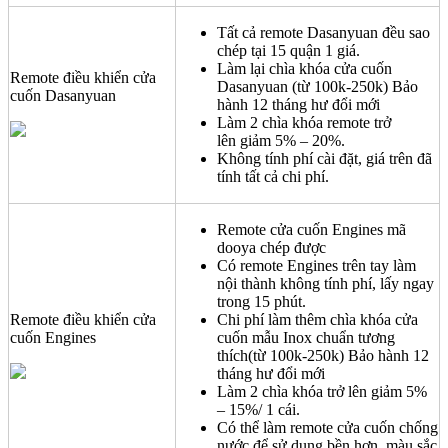
Tất cả remote Dasanyuan đều sao
chép tại 15 quận 1 giá.
Làm lại chìa khóa cửa cuốn
Remote điều khiển cửa
Dasanyuan (từ 100k-250k) Bảo
cuốn Dasanyuan
hành 12 tháng hư đổi mới
Làm 2 chìa khóa remote trở
lên giảm 5% – 20%.
Không tính phí cài đặt, giá trên đã
tính tất cả chi phí.
Remote cửa cuốn Engines mã
dooya chép được
Có remote Engines trên tay làm
nội thành không tính phí, lấy ngay
trong 15 phút.
Remote điều khiển cửa
Chi phí làm thêm chìa khóa cửa
cuốn Engines
cuốn mẫu Inox chuẩn tương
thích(từ 100k-250k) Bảo hành 12
tháng hư đổi mới
Làm 2 chìa khóa trở lên giảm 5%
– 15%/ 1 cái.
Có thể làm remote cửa cuốn chống
nước để sử dụng bền hơn, màu sắc