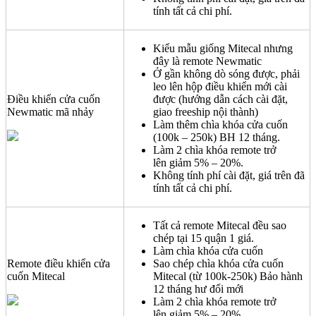
tính tất cả chi phí.
Kiểu mẫu giống Mitecal nhưng
đây là remote Newmatic
Ở gần không dò sóng được, phải
leo lên hộp điều khiển mới cài
Điều khiển cửa cuốn
được (hướng dẫn cách cài đặt,
Newmatic mã nhảy
giao freeship nội thành)
Làm thêm chìa khóa cửa cuốn
(100k – 250k) BH 12 tháng.
Làm 2 chìa khóa remote trở
lên giảm 5% – 20%.
Không tính phí cài đặt, giá trên đã
tính tất cả chi phí.
Tất cả remote Mitecal đều sao
chép tại 15 quận 1 giá.
Làm chìa khóa cửa cuốn
Remote điều khiển cửa
Sao chép chìa khóa cửa cuốn
cuốn Mitecal
Mitecal (từ 100k-250k) Bảo hành
12 tháng hư đổi mới
Làm 2 chìa khóa remote trở
lên giảm 5% – 20%.