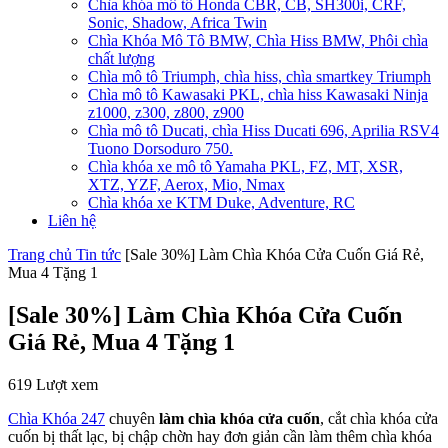
Chìa khóa mô tô Honda CBR, CB, SH300i, CRF,
Sonic, Shadow, Africa Twin
Chìa Khóa Mô Tô BMW, Chìa Hiss BMW, Phôi chìa
chất lượng
Chìa mô tô Triumph, chìa hiss, chìa smartkey Triumph
Chìa mô tô Kawasaki PKL, chìa hiss Kawasaki Ninja
z1000, z300, z800, z900
Chìa mô tô Ducati, chìa Hiss Ducati 696, Aprilia RSV4
Tuono Dorsoduro 750.
Chìa khóa xe mô tô Yamaha PKL, FZ, MT, XSR,
XTZ, YZF, Aerox, Mio, Nmax
Chìa khóa xe KTM Duke, Adventure, RC
Liên hệ
Trang chủ
Tin tức
[Sale 30%] Làm Chìa Khóa Cửa Cuốn Giá Rẻ,
Mua 4 Tặng 1
[Sale 30%] Làm Chìa Khóa Cửa Cuốn
Giá Rẻ, Mua 4 Tặng 1
619 Lượt xem
Chìa Khóa 247
chuyên
làm chìa khóa cửa cuốn
, cắt chìa khóa cửa
cuốn bị thất lạc, bị chập chờn hay đơn giản cần làm thêm chìa khóa