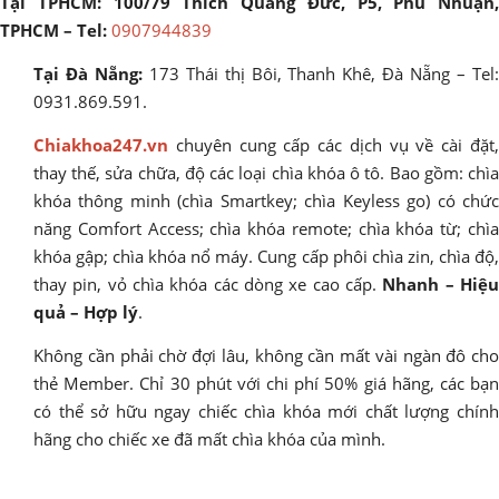
Tại TPHCM: 100/79 Thích Quảng Đức, P5, Phú Nhuận,
TPHCM – Tel:
0907944839
Tại Đà Nẵng:
173 Thái thị Bôi, Thanh Khê, Đà Nẵng – Tel
0931.869.591.
Chiakhoa247.vn
chuyên cung cấp các dịch vụ về cài đặt,
thay thế, sửa chữa, độ các loại chìa khóa ô tô. Bao gồm: chìa
khóa thông minh (chìa Smartkey; chìa Keyless go) có chức
năng Comfort Access; chìa khóa remote; chìa khóa từ; chìa
khóa gập; chìa khóa nổ máy. Cung cấp phôi chìa zin, chìa độ,
thay pin, vỏ chìa khóa các dòng xe cao cấp.
Nhanh – Hiệ
quả – Hợp lý
.
Không cần phải chờ đợi lâu, không cần mất vài ngàn đô cho
thẻ Member. Chỉ 30 phút với chi phí 50% giá hãng, các bạn
có thể sở hữu ngay chiếc chìa khóa mới chất lượng chính
hãng cho chiếc xe đã mất chìa khóa của mình.