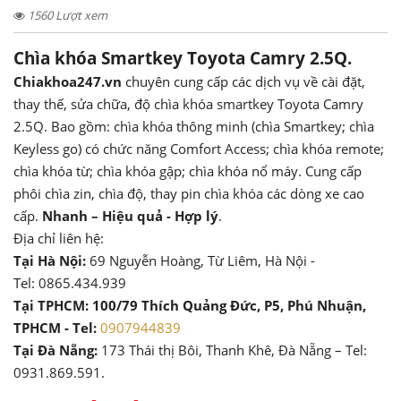
1560 Lượt xem
Chìa khóa Smartkey Toyota Camry 2.5Q.
Chiakhoa247.vn
chuyên cung cấp các dịch vụ về cài đặt,
thay thế, sửa chữa, độ chìa khóa smartkey Toyota Camry
2.5Q. Bao gồm: chìa khóa thông minh (chìa Smartkey; chìa
Keyless go) có chức năng Comfort Access; chìa khóa remote;
chìa khóa từ; chìa khóa gập; chìa khóa nổ máy. Cung cấp
phôi chìa zin, chìa độ, thay pin chìa khóa các dòng xe cao
cấp.
Nhanh – Hiệu quả - Hợp lý
.
Địa chỉ liên hệ:
Tại Hà Nội:
69 Nguyễn Hoàng, Từ Liêm, Hà Nội -
Tel: 0865.434.939
Tại TPHCM: 100/79 Thích Quảng Đức, P5, Phú Nhuận,
TPHCM - Tel:
0907944839
Tại Đà Nẵng:
173 Thái thị Bôi, Thanh Khê, Đà Nẵng – Tel:
0931.869.591.