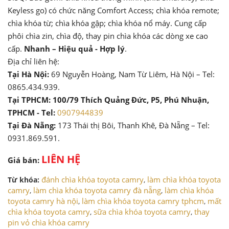
Keyless go) có chức năng Comfort Access; chìa khóa remote;
chìa khóa từ; chìa khóa gập; chìa khóa nổ máy. Cung cấp
phôi chìa zin, chìa độ, thay pin chìa khóa các dòng xe cao
cấp.
Nhanh – Hiệu quả - Hợp lý
.
Địa chỉ liên hệ:
Tại Hà Nội:
69 Nguyễn Hoàng, Nam Từ Liêm, Hà Nội – Tel:
0865.434.939.
Tại TPHCM: 100/79 Thích Quảng Đức, P5, Phú Nhuận,
TPHCM - Tel:
0907944839
Tại Đà Nẵng:
173 Thái thị Bôi, Thanh Khê, Đà Nẵng – Tel:
0931.869.591.
LIÊN HỆ
Giá bán:
đánh chìa khóa toyota camry
làm chìa khóa toyota
Từ khóa:
,
camry
làm chìa khóa toyota camry đà nẵng
làm chìa khóa
,
,
toyota camry hà nội
làm chìa khóa toyota camry tphcm
mất
,
,
chìa khóa toyota camry
sữa chìa khóa toyota camry
thay
,
,
pin vỏ chìa khóa camry