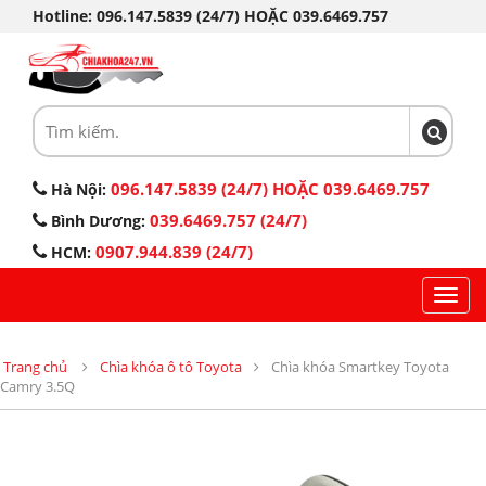
Hotline: 096.147.5839 (24/7) HOẶC 039.6469.757
096.147.5839 (24/7) HOẶC 039.6469.757
Hà Nội:
039.6469.757 (24/7)
Bình Dương:
0907.944.839 (24/7)
HCM:
Toggl
navig
Trang chủ
Chìa khóa ô tô Toyota
Chìa khóa Smartkey Toyota
Camry 3.5Q