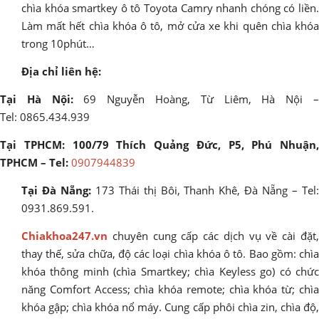
chìa khóa smartkey ô tô Toyota Camry nhanh chóng có liền.
Làm mất hết chìa khóa ô tô, mở cửa xe khi quên chìa khóa
trong 10phút…
Địa chỉ liên hệ:
Tại Hà Nội:
69 Nguyễn Hoàng, Từ Liêm, Hà Nội 
Tel: 0865.434.939
Tại TPHCM: 100/79 Thích Quảng Đức, P5, Phú Nhuận,
TPHCM – Tel:
0907944839
Tại Đà Nẵng:
173 Thái thị Bôi, Thanh Khê, Đà Nẵng – Tel
0931.869.591.
Chiakhoa247.vn
chuyên cung cấp các dịch vụ về cài đặt,
thay thế, sửa chữa, độ các loại chìa khóa ô tô. Bao gồm: chìa
khóa thông minh (chìa Smartkey; chìa Keyless go) có chức
năng Comfort Access; chìa khóa remote; chìa khóa từ; chìa
khóa gập; chìa khóa nổ máy. Cung cấp phôi chìa zin, chìa độ,