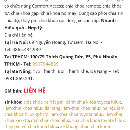
có chức năng Comfort Access; chìa khóa remote; chìa khóa
từ; chìa khóa gập; chìa khóa nổ máy. Cung cấp phôi chìa zin,
chìa độ, thay pin chìa khóa các dòng xe cao cấp.
Nhanh –
Hiệu quả - Hợp lý
.
Địa chỉ liên hệ:
Tại Hà Nội:
69 Nguyễn Hoàng, Từ Liêm, Hà Nội -
Tel: 0865.434.939
Tại TPHCM: 100/79 Thích Quảng Đức, P5, Phú Nhuận,
TPHCM - Tel:
0907944839
Tại Đà Nẵng:
173 Thái thị Bôi, Thanh Khê, Đà Nẵng – Tel:
0931.869.591.
LIÊN HỆ
Giá bán:
chìa khóa xe hết pin
đánh chìa khóa toyota hilux
Từ khóa:
,
,
làm chìa khóa hilux đà nẵng
làm chìa khóa hilux hà nội
làm
,
,
chìa khóa hilux tphcm
làm chìa khóa toyota hilux
làm chìa
,
,
khóa xe ô tô
mất chìa khóa hilux
sữa chìa khóa toyota hilux
,
,
,
thay pin vỏ chìa khóa hilux
xe không nhận chìa khóa
,