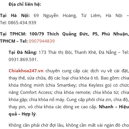
Địa chỉ liên hệ:
Tại Hà Nội:
69 Nguyễn Hoàng, Từ Liêm, Hà Nội 
Tel: 0865.434.939
Tại TPHCM: 100/79 Thích Quảng Đức, P5, Phú Nhuận,
TPHCM – Tel:
0907944839
Tại Đà Nẵng:
173 Thái thị Bôi, Thanh Khê, Đà Nẵng – Tel
0931.869.591.
Chiakhoa247.vn
chuyên cung cấp các dịch vụ về cài đặt,
thay thế, sửa chữa, độ các loại chìa khóa ô tô. Bao gồm: chìa
khóa thông minh (chìa Smartkey; chìa Keyless go) có chức
năng Comfort Access; chìa khóa remote; chìa khóa từ; chìa
khóa gập; chìa khóa nổ máy. Cung cấp phôi chìa zin, chìa độ,
thay pin, vỏ chìa khóa các dòng xe cao cấp.
Nhanh – Hiệ
quả – Hợp lý
.
Không cần phải chờ đợi lâu, không cần mất vài ngàn đô cho