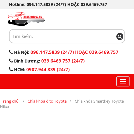
Hotline: 096.147.5839 (24/7) HOẶC 039.6469.757
096.147.5839 (24/7) HOẶC 039.6469.757
Hà Nội:
039.6469.757 (24/7)
Bình Dương:
0907.944.839 (24/7)
HCM:
Toggl
navig
Trang chủ
Chìa khóa ô tô Toyota
Chìa khóa Smartkey Toyota
Hilux