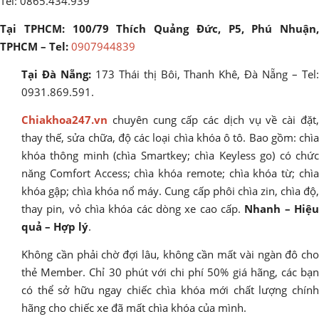
Tel: 0865.434.939
Tại TPHCM: 100/79 Thích Quảng Đức, P5, Phú Nhuận,
TPHCM – Tel:
0907944839
Tại Đà Nẵng:
173 Thái thị Bôi, Thanh Khê, Đà Nẵng – Tel
0931.869.591.
Chiakhoa247.vn
chuyên cung cấp các dịch vụ về cài đặt,
thay thế, sửa chữa, độ các loại chìa khóa ô tô. Bao gồm: chìa
khóa thông minh (chìa Smartkey; chìa Keyless go) có chức
năng Comfort Access; chìa khóa remote; chìa khóa từ; chìa
khóa gập; chìa khóa nổ máy. Cung cấp phôi chìa zin, chìa độ,
thay pin, vỏ chìa khóa các dòng xe cao cấp.
Nhanh – Hiệ
quả – Hợp lý
.
Không cần phải chờ đợi lâu, không cần mất vài ngàn đô cho
thẻ Member. Chỉ 30 phút với chi phí 50% giá hãng, các bạn
có thể sở hữu ngay chiếc chìa khóa mới chất lượng chính
hãng cho chiếc xe đã mất chìa khóa của mình.