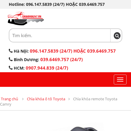
Hotline: 096.147.5839 (24/7) HOẶC 039.6469.757
096.147.5839 (24/7) HOẶC 039.6469.757
Hà Nội:
039.6469.757 (24/7)
Bình Dương:
0907.944.839 (24/7)
HCM:
Toggl
navig
Trang chủ
Chìa khóa ô tô Toyota
Chìa khóa remote Toyota
Camry