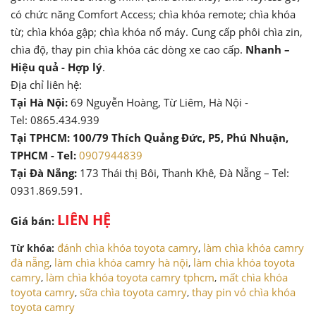
có chức năng Comfort Access; chìa khóa remote; chìa khóa
từ; chìa khóa gập; chìa khóa nổ máy. Cung cấp phôi chìa zin,
chìa độ, thay pin chìa khóa các dòng xe cao cấp.
Nhanh –
Hiệu quả - Hợp lý
.
Địa chỉ liên hệ:
Tại Hà Nội:
69 Nguyễn Hoàng, Từ Liêm, Hà Nội -
Tel: 0865.434.939
Tại TPHCM: 100/79 Thích Quảng Đức, P5, Phú Nhuận,
TPHCM - Tel:
0907944839
Tại Đà Nẵng:
173 Thái thị Bôi, Thanh Khê, Đà Nẵng – Tel:
0931.869.591.
LIÊN HỆ
Giá bán:
đánh chìa khóa toyota camry
làm chìa khóa camry
Từ khóa:
,
đà nẵng
làm chìa khóa camry hà nội
làm chìa khóa toyota
,
,
camry
làm chìa khóa toyota camry tphcm
mất chìa khóa
,
,
toyota camry
sữa chìa toyota camry
thay pin vỏ chìa khóa
,
,
toyota camry